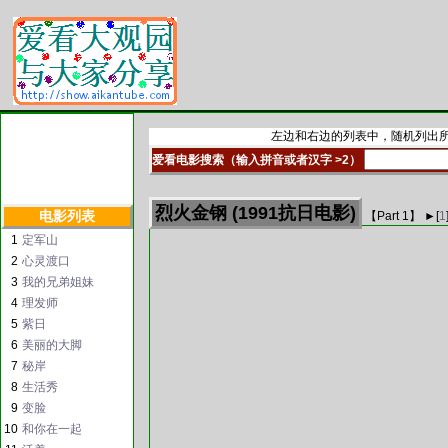
左边和右边的列表中，随机列出所
爱看电影搜索（输入拼音或者汉字 >2）
烈火金钢 (1991抗日电影)
电影列表
【Part
1
】 ►
[
1
1
定军山
2
心灵渡口
3
我的兄弟姐妹
4
理发师
5
紫日
6
美丽的大脚
7
秘岸
8
生活秀
9
变脸
10
和你在一起