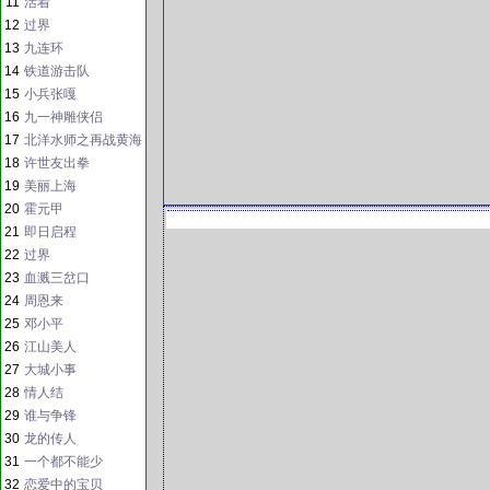
11
活着
12
过界
13
九连环
14
铁道游击队
15
小兵张嘎
16
九一神雕侠侣
17
北洋水师之再战黄海
18
许世友出拳
19
美丽上海
20
霍元甲
21
即日启程
22
过界
23
血溅三岔口
24
周恩来
25
邓小平
26
江山美人
27
大城小事
28
情人结
29
谁与争锋
30
龙的传人
31
一个都不能少
32
恋爱中的宝贝