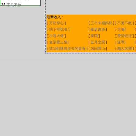
33
不见不散
最新收入：
[
万箭穿心
]
[
三个未婚妈妈
]
[
不见不散
]
[
地下室惊魂
]
[
夜店诡谈
]
[
大腕
]
[
小題大做
]
[
泰囧
]
[
爱情银行
]
[
老鼠爱上猫
]
[
五月之戀
]
[
逆戰
]
[
致我们终将逝去的青春
]
[
凶间雪山
]
[
四大名捕
]