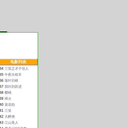
电影列表
34
三笑之才子佳人
35
午夜出租车
36
落叶归根
37
我叫刘跃进
38
樱桃
39
烽火
40
葵花劫
41
三笑
42
大醉俠
43
江山美人