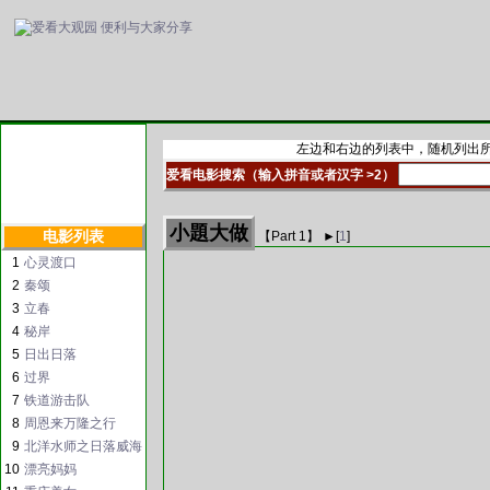
左边和右边的列表中，随机列出所
爱看电影搜索（输入拼音或者汉字 >2）
小題大做
电影列表
【Part
1
】 ►
[
1
]
1
心灵渡口
2
秦颂
3
立春
4
秘岸
5
日出日落
6
过界
7
铁道游击队
8
周恩来万隆之行
9
北洋水师之日落威海
10
漂亮妈妈