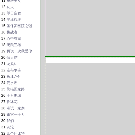
11
重庆美女
12
功夫
13
即日启程
14
平津战役
15
圣保罗医院之谜
16
挑战者
17
心中有鬼
18
阮氏三雄
19
再说一次我爱你
20
情人结
21
龙凤斗
22
谁与争锋
23
长江7号
24
云水谣
25
熊猫回家路
26
十月围城
27
鲁冰花
28
考试一家亲
29
赚它一千万
30
我们
31
沉沦
32
四个丘比特