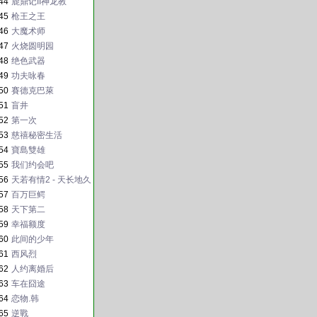
44
鹿鼎记II神龙教
45
枪王之王
46
大魔术师
47
火烧圆明园
48
绝色武器
49
功夫咏春
50
賽德克巴萊
51
盲井
52
第一次
53
慈禧秘密生活
54
寶島雙雄
55
我们约会吧
56
天若有情2 - 天长地久
57
百万巨鳄
58
天下第二
59
幸福额度
60
此间的少年
61
西风烈
62
人约离婚后
63
车在囧途
64
恋物.韩
65
逆戰