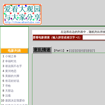
左边和右边的列表中，随机列出所收
爱看电影搜索（输入拼音或者汉字 >2）
意乱情迷
电影列表
【Part
1
】 ►
[
1
] [
2
] [
3
] [
4
] [
5
] [
6
] [
7
]
1
小城之春
2
幸福时光
3
谁说我不在乎
4
黄河绝恋
5
美丽的大脚
6
有话好好说
7
寻枪
8
天那边
9
活着
10
基因决定我爱你