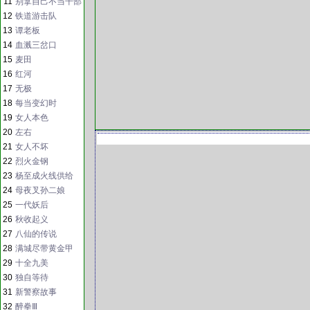
11
别拿自己不当干部
12
铁道游击队
13
谭老板
14
血溅三岔口
15
麦田
16
红河
17
无极
18
每当变幻时
19
女人本色
20
左右
21
女人不坏
22
烈火金钢
23
杨至成火线供给
24
母夜叉孙二娘
25
一代妖后
26
秋收起义
27
八仙的传说
28
满城尽带黄金甲
29
十全九美
30
独自等待
31
新警察故事
32
醉拳Ⅲ