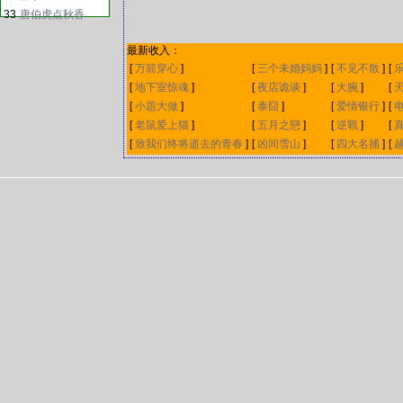
33
唐伯虎点秋香
最新收入：
[
万箭穿心
]
[
三个未婚妈妈
]
[
不见不散
]
[
[
地下室惊魂
]
[
夜店诡谈
]
[
大腕
]
[
[
小題大做
]
[
泰囧
]
[
爱情银行
]
[
[
老鼠爱上猫
]
[
五月之戀
]
[
逆戰
]
[
[
致我们终将逝去的青春
]
[
凶间雪山
]
[
四大名捕
]
[