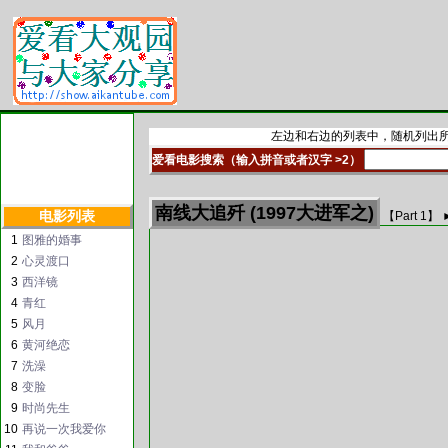
左边和右边的列表中，随机列出所
爱看电影搜索（输入拼音或者汉字 >2）
南线大追歼 (1997大进军之)
电影列表
【Part
1
】 
1
图雅的婚事
2
心灵渡口
3
西洋镜
4
青红
5
风月
6
黄河绝恋
7
洗澡
8
变脸
9
时尚先生
10
再说一次我爱你