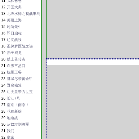
11
我和爸爸
12
开国大典
13
北洋水师之初战丰岛
14
美丽上海
15
时尚先生
16
即日启程
17
辽沈战役
18
圣保罗医院之谜
19
赤子威龙
20
鼓上蚤传奇
21
血溅三岔口
22
杭州王爷
23
满城尽带黄金甲
24
野蛮秘笈
25
功夫皇帝方世玉
26
长江7号
27
南京！南京！
28
花腰新娘
29
地道战
30
从奴隶到将军
31
我们
32
赢家