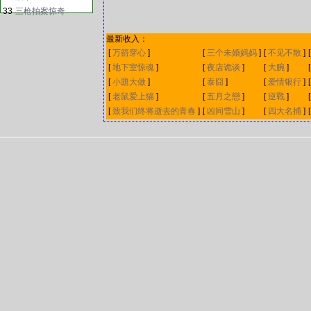
33
三枪拍案惊奇
最新收入：
[
万箭穿心
]
[
三个未婚妈妈
]
[
不见不散
]
[
地下室惊魂
]
[
夜店诡谈
]
[
大腕
]
[
小題大做
]
[
泰囧
]
[
爱情银行
]
[
老鼠爱上猫
]
[
五月之戀
]
[
逆戰
]
[
致我们终将逝去的青春
]
[
凶间雪山
]
[
四大名捕
]