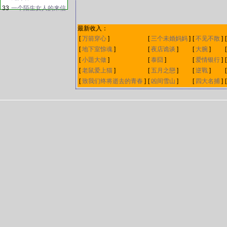
33
一个陌生女人的来信
最新收入：
[
万箭穿心
]
[
三个未婚妈妈
]
[
不见不散
]
[
地下室惊魂
]
[
夜店诡谈
]
[
大腕
]
[
小題大做
]
[
泰囧
]
[
爱情银行
]
[
老鼠爱上猫
]
[
五月之戀
]
[
逆戰
]
[
致我们终将逝去的青春
]
[
凶间雪山
]
[
四大名捕
]