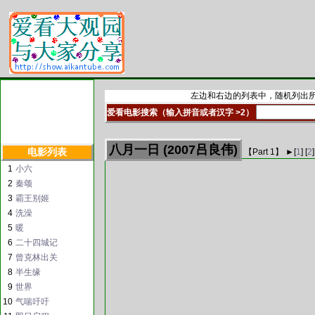
左边和右边的列表中，随机列出所
爱看电影搜索（输入拼音或者汉字 >2）
八月一日 (2007吕良伟)
电影列表
【Part
1
】 ►
[
1
] [
2
]
1
小六
2
秦颂
3
霸王别姬
4
洗澡
5
暖
6
二十四城记
7
曾克林出关
8
半生缘
9
世界
10
气喘吁吁