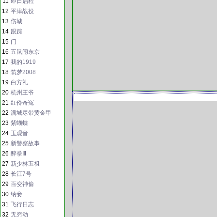
11
即日启程
12
平津战役
13
伤城
14
跟踪
15
门
16
五鼠闹东京
17
我的1919
18
筑梦2008
19
白方礼
20
杭州王爷
21
红伶奇冤
22
满城尽带黄金甲
23
紫蝴蝶
24
玉观音
25
新警察故事
26
醉拳Ⅲ
27
新少林五祖
28
长江7号
29
百变神偷
30
纳妾
31
飞行日志
32
无穷动