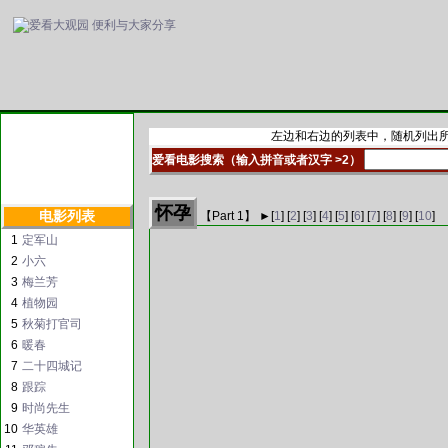
左边和右边的列表中，随机列出所
爱看电影搜索（输入拼音或者汉字 >2）
怀孕
电影列表
【Part
1
】 ►
[
1
] [
2
] [
3
] [
4
] [
5
] [
6
] [
7
] [
8
] [
9
] [
10
]
1
定军山
2
小六
3
梅兰芳
4
植物园
5
秋菊打官司
6
暖春
7
二十四城记
8
跟踪
9
时尚先生
10
华英雄