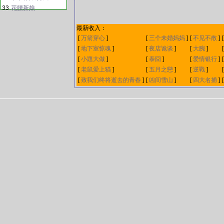
33
花腰新娘
最新收入：
[
万箭穿心
]
[
三个未婚妈妈
]
[
不见不散
]
[
地下室惊魂
]
[
夜店诡谈
]
[
大腕
]
[
小題大做
]
[
泰囧
]
[
爱情银行
]
[
老鼠爱上猫
]
[
五月之戀
]
[
逆戰
]
[
致我们终将逝去的青春
]
[
凶间雪山
]
[
四大名捕
]