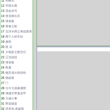
11
邓稼先
12
开国大典
13
流金岁月
14
曾克林出关
15
谭老板
16
青春之歌
17
北洋水师之再战黄海
18
两个人的车站
19
麦田
20
夜·店
21
大电影之数百亿
22
辽沈战役
23
谭老板
24
夜袭
25
杨至成火线供给
26
挑战者
27
门
28
古今大战秦俑情
29
满城尽带黄金甲
30
大城小事
31
野蛮秘笈
32
求求你,表扬我