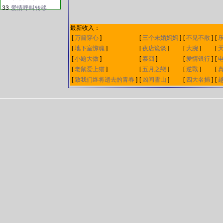
33
爱情呼叫转移
最新收入：
[
万箭穿心
]
[
三个未婚妈妈
]
[
不见不散
]
[
[
地下室惊魂
]
[
夜店诡谈
]
[
大腕
]
[
[
小題大做
]
[
泰囧
]
[
爱情银行
]
[
[
老鼠爱上猫
]
[
五月之戀
]
[
逆戰
]
[
[
致我们终将逝去的青春
]
[
凶间雪山
]
[
四大名捕
]
[