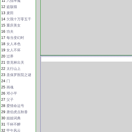
11
六指琴魔
12
盗版猫
13
麦田
14
欠我十万零五千
15
重庆美女
16
功夫
17
每当变幻时
18
女人本色
19
女人不坏
20
过界
21
曾克林出关
22
太行山上
23
圣保罗医院之谜
24
门
25
画魂
26
邓小平
27
父子
28
爱情命运号
29
唐伯虎点秋香
30
姐姐词典
31
千杯不醉
32
甲午风云