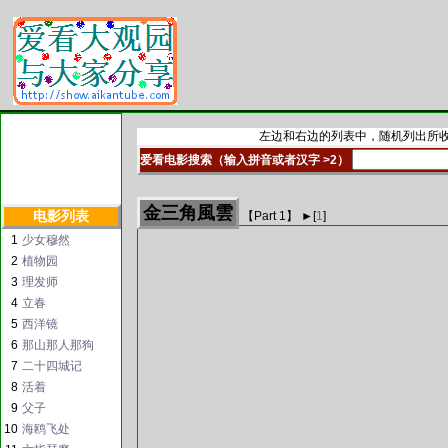
左边和右边的列表中，随机列出所收
爱看电影搜索（输入拼音或者汉字 >2）
金三角風雲
电影列表
【Part
1
】 ►
[
1
]
1
少女穆然
2
植物园
3
理发师
4
立春
5
西洋镜
6
那山那人那狗
7
二十四城记
8
活着
9
父子
10
海鸥飞处