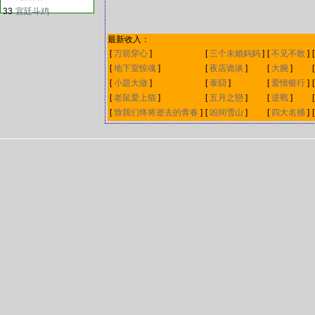
33
宫廷斗鸡
最新收入：
[
万箭穿心
]
[
三个未婚妈妈
]
[
不见不散
]
[
地下室惊魂
]
[
夜店诡谈
]
[
大腕
]
[
小題大做
]
[
泰囧
]
[
爱情银行
]
[
老鼠爱上猫
]
[
五月之戀
]
[
逆戰
]
[
致我们终将逝去的青春
]
[
凶间雪山
]
[
四大名捕
]