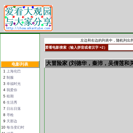
左边和右边的列表中，随机列出所
爱看电影搜索（输入拼音或者汉字 >2）
大冒险家 (刘德华，秦沛，吴倩莲和关
电影列表
1
上海伦巴
2
制服
3
幸福时光
4
我爱你
5
租期
6
生活秀
7
日出日落
8
寻枪
9
天那边
10
每当变幻时