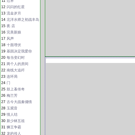
11
过界
12
闪闪的红星
13
流金岁月
14
北洋水师之初战丰岛
15
夜·店
16
完美新娘
17
风声
18
十面埋伏
19
基因决定我爱你
20
每当变幻时
21
两个人的房间
22
南线大追歼
23
连环局
24
门
25
鼓上蚤传奇
26
梅兰芳
27
古今大战秦俑情
28
玉观音
29
情人结
30
新少林五祖
31
狮王争霸
32
龙的传人