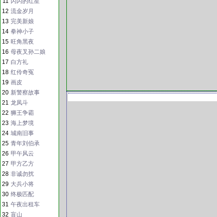
11
闪闪的红星
12
流金岁月
13
完美新娘
14
拳神小子
15
旺角黑夜
16
母夜叉孙二娘
17
白方礼
18
红伶奇冤
19
画皮
20
新警察故事
21
龙凤斗
22
狮王争霸
23
海上梦境
24
城南旧事
25
青年刘伯承
26
甲午风云
27
甲方乙方
28
非诚勿扰
29
大兵小将
30
终极匹配
31
午夜出租车
32
盲山