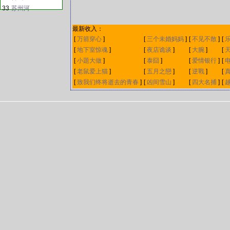
33
苏州河
最新收入：
[
万箭穿心
]
[
三个未婚妈妈
]
[
不见不散
]
[
[
地下室惊魂
]
[
夜店诡谈
]
[
大腕
]
[
[
小題大做
]
[
泰囧
]
[
爱情银行
]
[
[
老鼠爱上猫
]
[
五月之戀
]
[
逆戰
]
[
[
致我们终将逝去的青春
]
[
凶间雪山
]
[
四大名捕
]
[