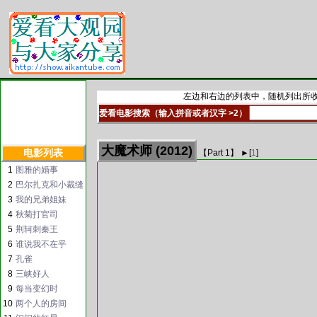
左边和右边的列表中，随机列出所收
爱看电影搜索（输入拼音或者汉字 >2）
大魔术师 (2012)
电影列表
【Part
1
】 ►
[
1
]
1
图雅的婚事
2
巴尔扎克和小裁缝
3
我的兄弟姐妹
4
秋菊打官司
5
荆轲刺秦王
6
谁说我不在乎
7
孔雀
8
三峡好人
9
每当变幻时
10
两个人的房间