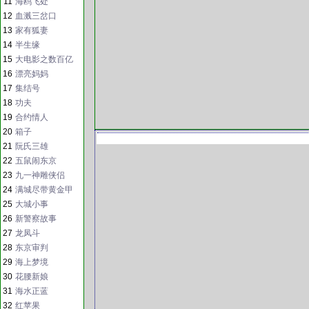
11
海鸥飞处
12
血溅三岔口
13
家有狐妻
14
半生缘
15
大电影之数百亿
16
漂亮妈妈
17
集结号
18
功夫
19
合约情人
20
箱子
21
阮氏三雄
22
五鼠闹东京
23
九一神雕侠侣
24
满城尽带黄金甲
25
大城小事
26
新警察故事
27
龙凤斗
28
东京审判
29
海上梦境
30
花腰新娘
31
海水正蓝
32
红苹果