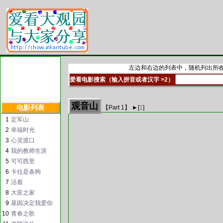
左边和右边的列表中，随机列出所收
爱看电影搜索（输入拼音或者汉字 >2）
观音山
电影列表
【Part
1
】 ►
[
1
]
1
定军山
2
幸福时光
3
心灵渡口
4
我的教师生涯
5
可可西里
6
卡拉是条狗
7
活着
8
大富之家
9
基因决定我爱你
10
青春之歌