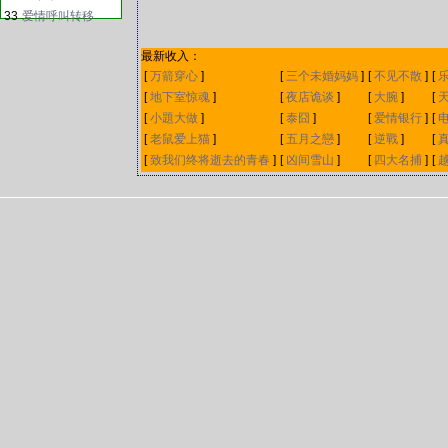
33
爱情呼叫转移
最新收入：
[
万箭穿心
]
[
三个未婚妈妈
]
[
不见不散
]
[
[
地下室惊魂
]
[
夜店诡谈
]
[
大腕
]
[
[
小題大做
]
[
泰囧
]
[
爱情银行
]
[
[
老鼠爱上猫
]
[
五月之戀
]
[
逆戰
]
[
[
致我们终将逝去的青春
]
[
凶间雪山
]
[
四大名捕
]
[