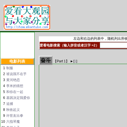
左边和右边的列表中，随机列出所收
爱看电影搜索（输入拼音或者汉字 >2）
奋斗
电影列表
【Part
1
】 ►
[
1
]
1
制服
2
谁说我不在乎
3
黄河绝恋
4
李米的猜想
5
和你在一起
6
基因决定我爱你
7
追捕
8
秋收起义
9
许世友出拳
10
六指琴魔