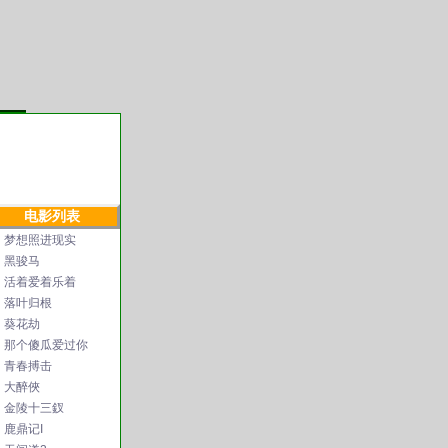
电影列表
梦想照进现实
黑骏马
活着爱着乐着
落叶归根
葵花劫
那个傻瓜爱过你
青春搏击
大醉俠
金陵十三釵
鹿鼎记I