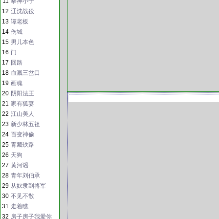
11
拳神小子
12
辽沈战役
13
谭老板
14
伤城
15
男儿本色
16
门
17
回路
18
血溅三岔口
19
画魂
20
阴阳法王
21
家有狐妻
22
江山美人
23
新少林五祖
24
百变神偷
25
青藏铁路
26
天狗
27
黄河谣
28
青年刘伯承
29
从奴隶到将军
30
不见不散
31
走着瞧
32
房子房子我爱你