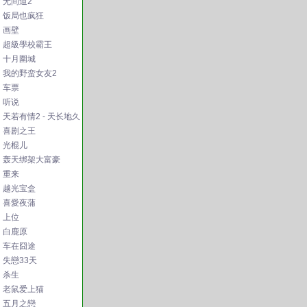
无间道2
饭局也疯狂
画壁
超級學校霸王
十月圍城
我的野蛮女友2
车票
听说
天若有情2 - 天长地久
喜剧之王
光棍儿
轰天绑架大富豪
重来
越光宝盒
喜愛夜蒲
上位
白鹿原
车在囧途
失戀33天
杀生
老鼠爱上猫
五月之戀