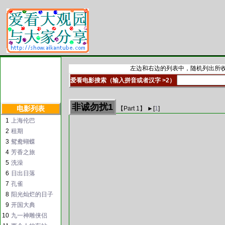
左边和右边的列表中，随机列出所收
爱看电影搜索（输入拼音或者汉字 >2）
非诚勿扰1
电影列表
【Part
1
】 ►
[
1
]
1
上海伦巴
2
租期
3
鸳鸯蝴蝶
4
芳香之旅
5
洗澡
6
日出日落
7
孔雀
8
阳光灿烂的日子
9
开国大典
10
九一神雕侠侣