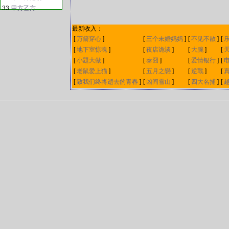
33
甲方乙方
最新收入：
[
万箭穿心
]
[
三个未婚妈妈
]
[
不见不散
]
[
[
地下室惊魂
]
[
夜店诡谈
]
[
大腕
]
[
[
小題大做
]
[
泰囧
]
[
爱情银行
]
[
[
老鼠爱上猫
]
[
五月之戀
]
[
逆戰
]
[
[
致我们终将逝去的青春
]
[
凶间雪山
]
[
四大名捕
]
[