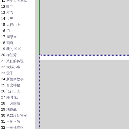
11
两个人的车站
12
叶问
13
左右
14
过界
15
太行山上
16
门
17
周恩来
18
画魂
19
我的1919
20
梅兰芳
21
八仙的传说
22
大城小事
23
父子
24
新警察故事
25
百变神偷
26
飞行日志
27
那时花开
28
十月围城
29
地道战
30
从奴隶到将军
31
不见不散
32
十三棵泡桐